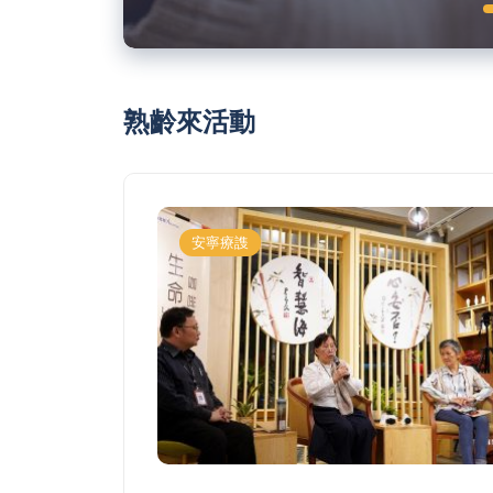
熟齡來活動
安寧療謢