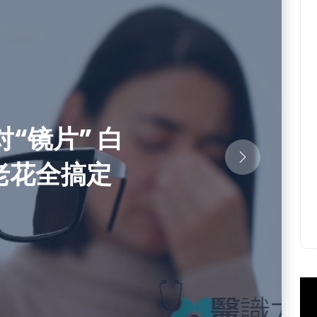
折住院 多重
／搬回槟城
书／我们的
／退休老人
对“镜片” 白
多 宜挂老人
是为养老，
跟我们的诞
老花全搞定
──忧郁症
来就是配套
想要尽孝
全面照护