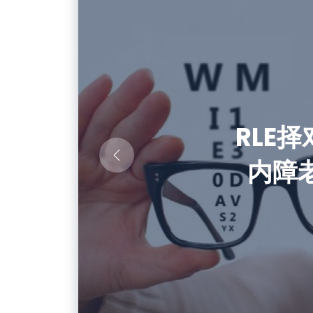
长者骨
傅承得
生命留
林钧柔
RLE择
共病居
老家不
死亡
内障
杀手
生，本
而是
骨科