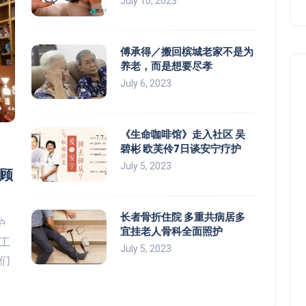
July 10, 2023
傅承得／搬回槟城老家不是为
养老，而是想要尽孝
July 6, 2023
《生命咖啡馆》走入社区 吴
碧彬 欧芙伶7日谈安宁疗护
July 5, 2023
顾
长者骨折住院 多重共病居多
护
宜挂老人骨科全面照护
工
July 5, 2023
们