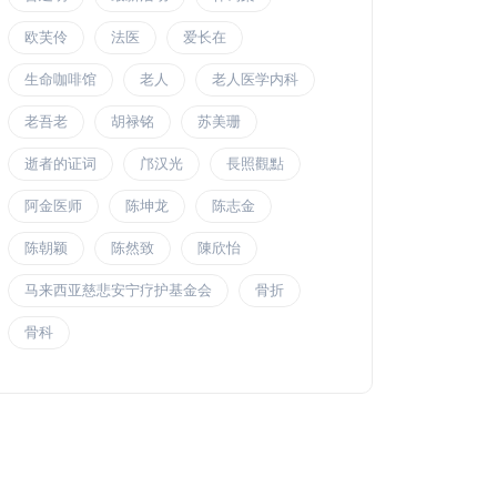
欧芙伶
法医
爱长在
生命咖啡馆
老人
老人医学内科
老吾老
胡禄铭
苏美珊
逝者的证词
邝汉光
長照觀點
阿金医师
陈坤龙
陈志金
陈朝颖
陈然致
陳欣怡
马来西亚慈悲安宁疗护基金会
骨折
骨科