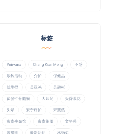
标签
#nirvana
Chang Kian Meng
不惑
乐龄活动
介护
保健品
傅承得
吴亚鸿
吴碧彬
多發性骨髓瘤
大师兄
头昏眼花
头晕
安宁疗护
宋慧慈
富贵生命馆
富贵集团
文平强
曾建明
最新活动
林钧柔