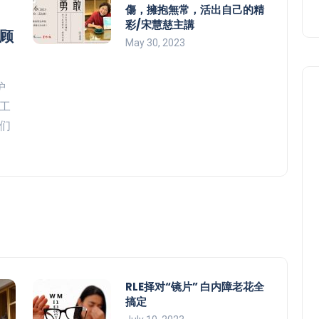
傷，擁抱無常，活出自己的精
彩/宋慧慈主講
顾
May 30, 2023
护
工
们
RLE择对“镜片” 白内障老花全
搞定