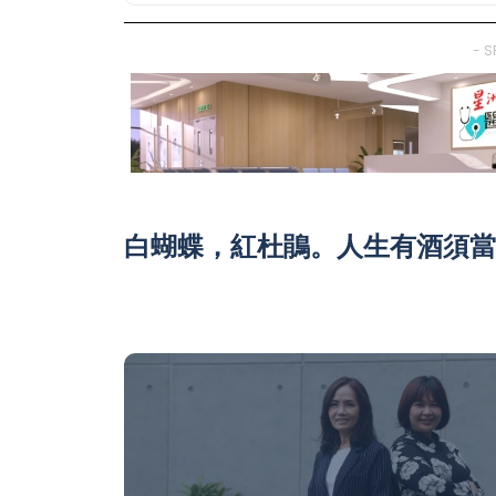
- S
白蝴蝶，紅杜鵑。人生有酒須當