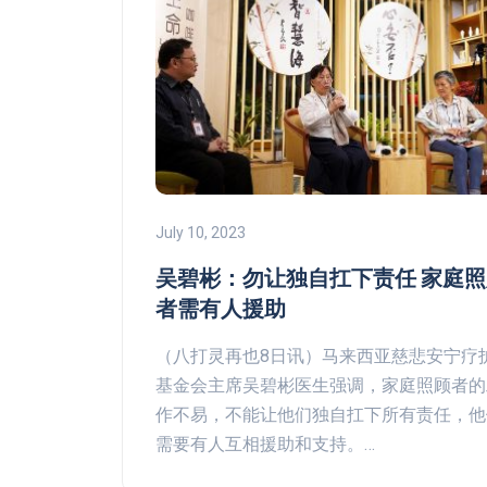
July 10, 2023
吴碧彬：勿让独自扛下责任 家庭照
者需有人援助
（八打灵再也8日讯）马来西亚慈悲安宁疗
基金会主席吴碧彬医生强调，家庭照顾者的
作不易，不能让他们独自扛下所有责任，他
需要有人互相援助和支持。…