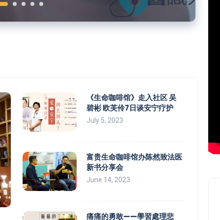
《生命咖啡馆》走入社区 吴
碧彬 欧芙伶7日谈安宁疗护
July 5, 2023
富贵生命咖啡馆办陈然致法医
新书分享会
June 14, 2023
痛痛的勇敢——學習處理悲