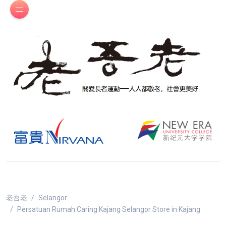
老吾老
Selangor
Persatuan Rumah Caring Kajang Selangor
Store in Kajang