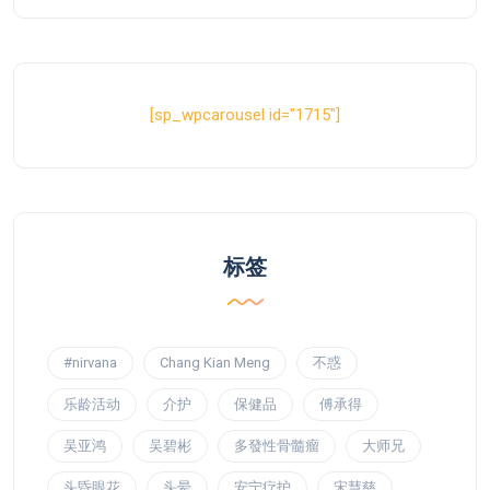
[sp_wpcarousel id="1715"]
标签
#nirvana
Chang Kian Meng
不惑
乐龄活动
介护
保健品
傅承得
吴亚鸿
吴碧彬
多發性骨髓瘤
大师兄
头昏眼花
头晕
安宁疗护
宋慧慈