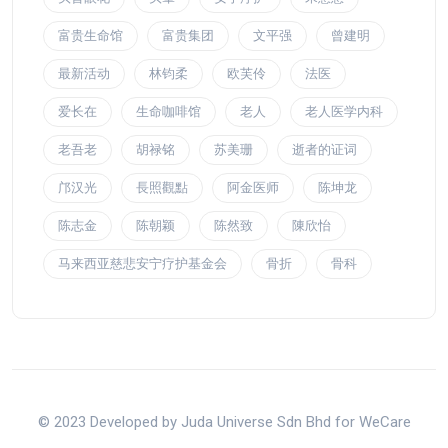
富贵生命馆
富贵集团
文平强
曾建明
最新活动
林钧柔
欧芙伶
法医
爱长在
生命咖啡馆
老人
老人医学内科
老吾老
胡禄铭
苏美珊
逝者的证词
邝汉光
長照觀點
阿金医师
陈坤龙
陈志金
陈朝颖
陈然致
陳欣怡
马来西亚慈悲安宁疗护基金会
骨折
骨科
© 2023 Developed by Juda Universe Sdn Bhd for WeCare