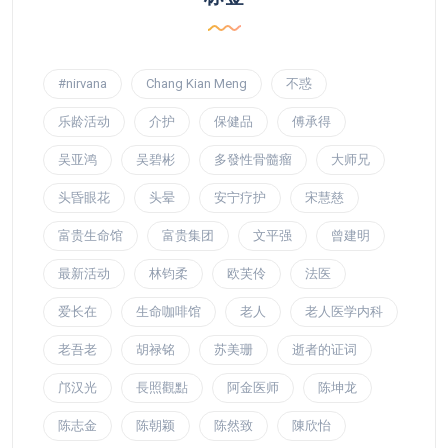
#nirvana
Chang Kian Meng
不惑
乐龄活动
介护
保健品
傅承得
吴亚鸿
吴碧彬
多發性骨髓瘤
大师兄
头昏眼花
头晕
安宁疗护
宋慧慈
富贵生命馆
富贵集团
文平强
曾建明
最新活动
林钧柔
欧芙伶
法医
爱长在
生命咖啡馆
老人
老人医学内科
老吾老
胡禄铭
苏美珊
逝者的证词
邝汉光
長照觀點
阿金医师
陈坤龙
陈志金
陈朝颖
陈然致
陳欣怡