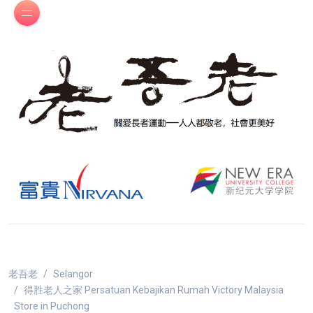
老吾老
Selangor
得胜老人之家 Persatuan Kebajikan Rumah Victory Malaysia
Store in Puchong