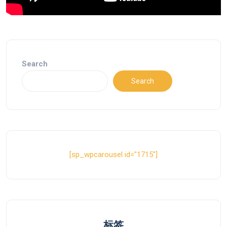
Search
Search
[sp_wpcarousel id="1715"]
标签