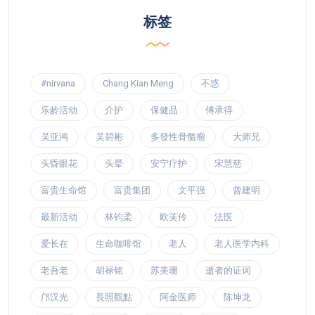
标签
#nirvana
Chang Kian Meng
不惑
乐龄活动
介护
保健品
傅承得
吴亚鸿
吴碧彬
多發性骨髓瘤
大师兄
头昏眼花
头晕
安宁疗护
宋慧慈
富贵生命馆
富贵集团
文平强
曾建明
最新活动
林钧柔
欧芙伶
法医
爱长在
生命咖啡馆
老人
老人医学内科
老吾老
胡禄铭
苏美珊
逝者的证词
邝汉光
長照觀點
阿金医师
陈坤龙