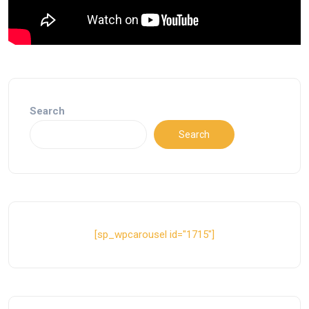
Search
Search
[sp_wpcarousel id="1715"]