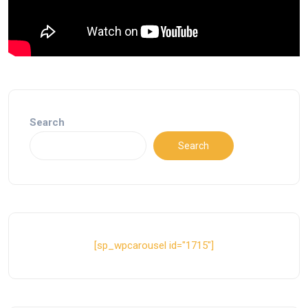
Search
Search
[sp_wpcarousel id="1715"]