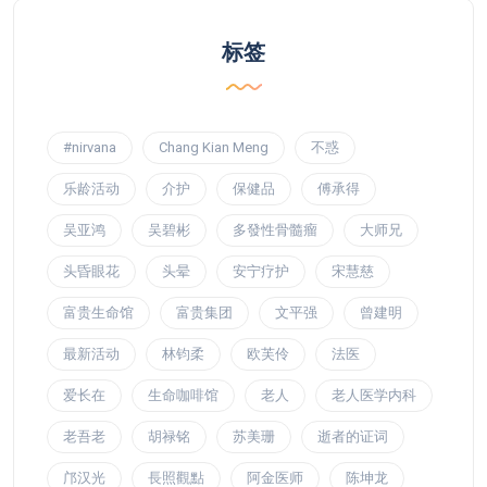
标签
#nirvana
Chang Kian Meng
不惑
乐龄活动
介护
保健品
傅承得
吴亚鸿
吴碧彬
多發性骨髓瘤
大师兄
头昏眼花
头晕
安宁疗护
宋慧慈
富贵生命馆
富贵集团
文平强
曾建明
最新活动
林钧柔
欧芙伶
法医
爱长在
生命咖啡馆
老人
老人医学内科
老吾老
胡禄铭
苏美珊
逝者的证词
邝汉光
長照觀點
阿金医师
陈坤龙