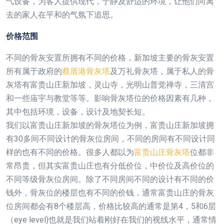
气设备，为客人提供现代，宁静及舒适的环境，让他们向离
去的家人在平和的气氛下追思。
价格范围
不同的骨灰安置所拥有不同的价格，新加坡主要的骨灰安置
所有属于政府的
蔡厝港骨灰塔
及万礼骨灰塔，属于私人的骨
灰塔有富贵山庄新加坡，灵山寺，光明山普觉禅寺，三清宫
和一些庙宇与教堂等等。影响骨灰塔位的价格因素有几种，
其中包括环境，设备，设计及地契长短。
我们以富贵山庄新加坡的骨灰塔位为例，富贵山庄新加坡拥
有30多间不同设计的骨灰位房间，不同的房间有不同设计同
样的也有不同的价格。很多人都以为
富贵山庄骨灰塔
位都非
常昂贵，但其实富贵山庄也有分低价位，中价位及高价位的
不同等级骨灰位房间。除了不同房间不同的设计有不同的价
钱外，骨灰位的楼层也有不同的价钱，通常富贵山庄的骨灰
位房间都会有8个楼层高，价格比较高的通常是第4，5和6层
（eye level)也就是我们站着刚好在我们的视线水平，通常情