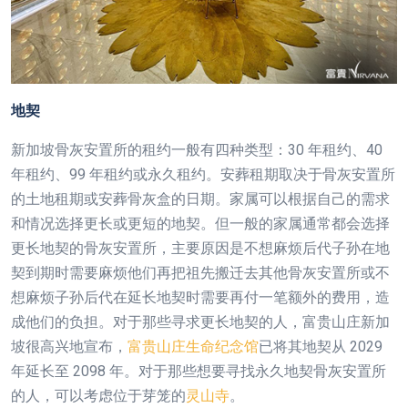
地契
新加坡骨灰安置所的租约一般有四种类型：30 年租约、40
年租约、99 年租约或永久租约。安葬租期取决于骨灰安置所
的土地租期或安葬骨灰盒的日期。家属可以根据自己的需求
和情况选择更长或更短的地契。但一般的家属通常都会选择
更长地契的骨灰安置所，主要原因是不想麻烦后代子孙在地
契到期时需要麻烦他们再把祖先搬迁去其他骨灰安置所或不
想麻烦子孙后代在延长地契时需要再付一笔额外的费用，造
成他们的负担。对于那些寻求更长地契的人，富贵山庄新加
坡很高兴地宣布，
富贵山庄生命纪念馆
已将其地契从 2029
年延长至 2098 年。对于那些想要寻找永久地契骨灰安置所
的人，可以考虑位于芽笼的
灵山寺
。