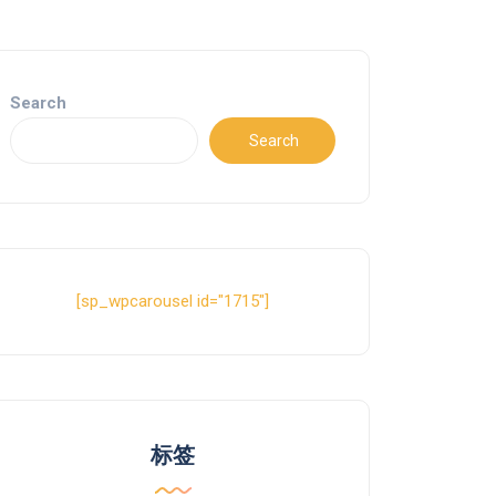
Search
Search
[sp_wpcarousel id="1715"]
标签