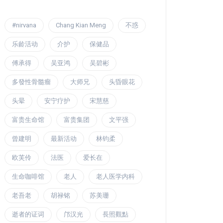
#nirvana
Chang Kian Meng
不惑
乐龄活动
介护
保健品
傅承得
吴亚鸿
吴碧彬
多發性骨髓瘤
大师兄
头昏眼花
头晕
安宁疗护
宋慧慈
富贵生命馆
富贵集团
文平强
曾建明
最新活动
林钧柔
欧芙伶
法医
爱长在
生命咖啡馆
老人
老人医学内科
老吾老
胡禄铭
苏美珊
逝者的证词
邝汉光
長照觀點