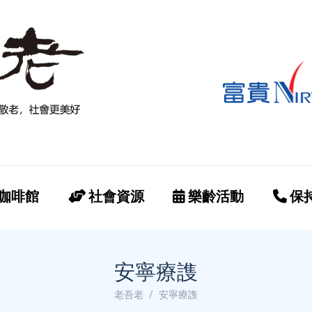
咖啡館
社會資源
樂齡活動
保
安寧療謢
老吾老
安寧療謢