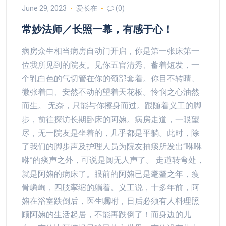
June 29, 2023
爱长在
(0)
常妙法师／长照一幕，有感于心！
病房众生相当病房自动门开启，你是第一张床第一
位我所见到的院友。见你五官清秀、蓄着短发，一
个乳白色的气切管在你的颈部套着。你目不转睛、
微张着口、安然不动的望着天花板。怜悯之心油然
而生。 无奈，只能与你擦身而过。跟随着义工的脚
步，前往探访长期卧床的阿嫲。病房走道，一眼望
尽，无一院友是坐着的，几乎都是平躺。此时，除
了我们的脚步声及护理人员为院友抽痰所发出“咻咻
咻”的痰声之外，可说是阒无人声了。 走道转弯处，
就是阿嫲的病床了。眼前的阿嫲已是耄耋之年，瘦
骨嶙峋，四肢挛缩的躺着。义工说，十多年前，阿
嫲在浴室跌倒后，医生嘱咐，日后必须有人料理照
顾阿嫲的生活起居，不能再跌倒了！而身边的儿