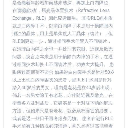
是会随着年龄增加而越来越深，再加上白内障也
在‘蠢蠢欲动’，屈光晶体置换术（Refractive Lens
Exchange，RLE）因此应运而生。 其实RLE的本质
就是白内障手术，以前白内障手术是用于摘除眼内
溷浊的晶体，用上是单焦度人工晶体（镜片），但
RLE则更进一步，通过相同手术但置入不同镜片，
在清理白内障之余也一并处理老花眼、近视及散光
问题，换言之本来是用于摘除白内障的手术，在通
过相同技术却换上不同镜片后，功效大大提升。 患
眼疾过高期望不适合 如果说白内障手术是针对50岁
以上出现白内障困扰的患者，那RLE手术则是针对
踏入40岁后的男女，理由是老花是在40岁后出现，
倘若一名男女除了有老花，亦伴随近视及散光，在
衡量各方及利益后，它确实是一个对症下药的解决
方法，但如果只是有老花，就必须权衡它的必要，
或者是迟一些日子再考虑亦无妨。 患者在进行RLE
手术前有几种情况必须清楚，首先是有过高期望者