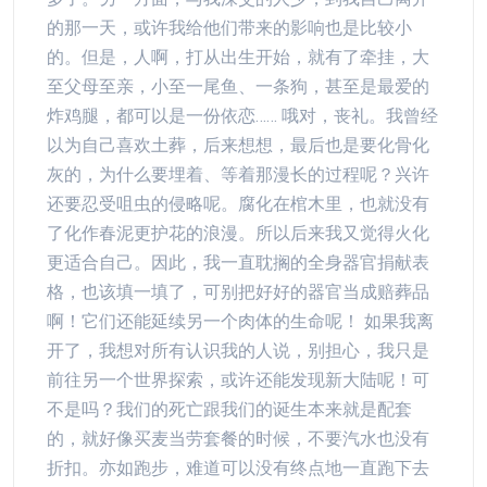
的那一天，或许我给他们带来的影响也是比较小
的。但是，人啊，打从出生开始，就有了牵挂，大
至父母至亲，小至一尾鱼、一条狗，甚至是最爱的
炸鸡腿，都可以是一份依恋…… 哦对，丧礼。我曾经
以为自己喜欢土葬，后来想想，最后也是要化骨化
灰的，为什么要埋着、等着那漫长的过程呢？兴许
还要忍受咀虫的侵略呢。腐化在棺木里，也就没有
了化作春泥更护花的浪漫。所以后来我又觉得火化
更适合自己。因此，我一直耽搁的全身器官捐献表
格，也该填一填了，可别把好好的器官当成赔葬品
啊！它们还能延续另一个肉体的生命呢！ 如果我离
开了，我想对所有认识我的人说，别担心，我只是
前往另一个世界探索，或许还能发现新大陆呢！可
不是吗？我们的死亡跟我们的诞生本来就是配套
的，就好像买麦当劳套餐的时候，不要汽水也没有
折扣。亦如跑步，难道可以没有终点地一直跑下去