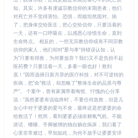
知。其实，许多有虔诚宗教信仰的末期患者，他们
对死亡并不觉得害怕、恐惧，而能坦然面对。病
了，把身体交给医生，把心交给信仰，只要活着的
一天，还有一口呼吸在，以感恩心珍惜生命，直到
生命终点。 相反的，一些无宗教信仰或有不同宗教
信仰的家人，他们却对“爱与孝”持错误认知，认
为“只要有得救，为何要放弃？我们又不是负担不起
医药费？只要活着一天，多看一眼也好！救到
底！”因而选择日新月异的医疗科技，对不可逆转的
疾病，把“命”救活，却忽略了“整体生命的品质与尊
严”。 个案中，曾有家属带着悔恨、忏愧的心分享
说：“虽然婆婆有说临终时，不要任何急救，但是儿
女心中对于婆婆的爱与不舍，最终还是把婆婆的命
给救活了！然而，看到婆婆必须依赖氧气机、不能
讲话、嗜睡、手脚被绑的独自躺在病床，我们看了
心里非常难过，早知如此，为何不放手让婆婆安详