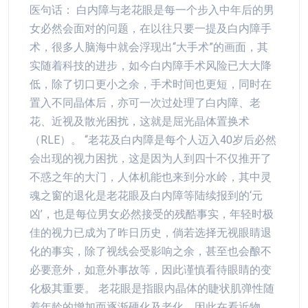
医句话： 白内障与老花眼是每一个步入中年后的男
女必然会面对的问题，在以往只要一提及白内障手
术，很多人脑海中就会浮现出“大手术”的画面，其
实随着科技的进步，如今白内障手术风险已大大降
低，除了切口更小之余，手术时间也更短，同时在
置入不同晶体后，亦可一次过处理了白内障、老
花、近视及散光困扰，这就是屈光晶体置换术
（RLE）。 “老花及白内障是每个人迈入40岁后必然
会出现的视力困扰，这是因为人到四十不仅推开了
不惑之年的大门，人体机能也来到分水岭，其中灵
魂之窗的退化是老花眼及白内障等陆续报到的‘元
凶’，也是每位男女必然接受的残酷事实，年轻时极
佳的视力已成为了昨日历史，倘若选择无视眼睛退
化的事实，除了视线会受影响之余，甚至也会酿不
必要意外，如意外事故等，因此谨慎看待眼睛的变
化极其重要。 老花眼是指眼内晶体的睫状肌弹性随
着年龄的增加而逐渐硬化及老化，因此在看近物