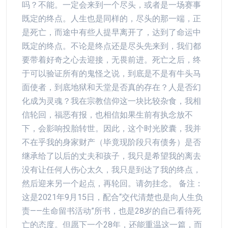
吗？不能。一定会来到一个尽头，或者是一场赛事
既定的终点。人生也是同样的，尽头的那一端，正
是死亡，而途中有些人提早离开了，达到了命运中
既定的终点。不论是终点还是尽头先来到，我们都
要带着好奇之心去迎接，无畏前进。死亡之后，终
于可以验证所有的鬼怪之说，到底是不是有牛头马
面使者，到底地狱和天堂是否真的存在？人是否幻
化成为灵魂？我在宗教信仰这一块比较杂食，我相
信轮回，福恶有报，也相信如果生前有执念放不
下，会影响投胎转世。因此，这个时光胶囊，我并
不在乎我的身家财产（毕竟现阶段只有债务）是否
继承给了以后的丈夫和孩子，我只是希望我的离去
没有让任何人伤心太久，我只是到达了我的终点，
然后迎来另一个起点，再轮回。请勿挂念。 备注：
这是2021年9月15日，配合“交代清楚也是向人生负
责——生命留书活动”所书，也是28岁的自己看待死
亡的态度。但愿下一个28年，还能重温这一篇，而