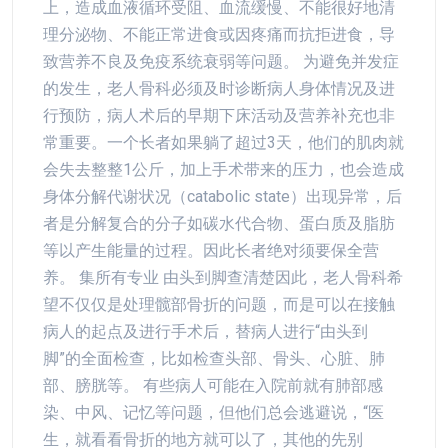
上，造成血液循环受阻、血流缓慢、不能很好地清
理分泌物、不能正常进食或因疼痛而抗拒进食，导
致营养不良及免疫系统衰弱等问题。 为避免并发症
的发生，老人骨科必须及时诊断病人身体情况及进
行预防，病人术后的早期下床活动及营养补充也非
常重要。一个长者如果躺了超过3天，他们的肌肉就
会失去整整1公斤，加上手术带来的压力，也会造成
身体分解代谢状况（catabolic state）出现异常，后
者是分解复合的分子如碳水代合物、蛋白质及脂肪
等以产生能量的过程。因此长者绝对须要保全营
养。 集所有专业 由头到脚查清楚因此，老人骨科希
望不仅仅是处理髋部骨折的问题，而是可以在接触
病人的起点及进行手术后，替病人进行“由头到
脚”的全面检查，比如检查头部、骨头、心脏、肺
部、膀胱等。 有些病人可能在入院前就有肺部感
染、中风、记忆等问题，但他们总会逃避说，“医
生，就看看骨折的地方就可以了，其他的先别