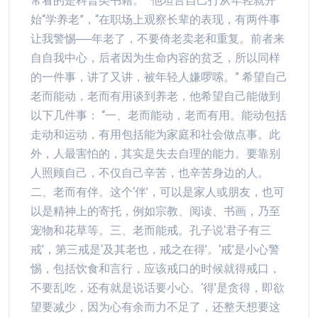
常看的是科普类书籍。” 他坦言自己打从年轻就开
始“学养老”，“在职场上观察长辈的表现，有两件事
让我警惕──年老了，不要倚老卖老和重复。前者来
自自我中心，后者因为生命内容的贫乏，所以同样
的一件事，讲了又讲，被年轻人嫌啰嗦。” 希望自己
老而能动，老而有用谈到养老，他希望自己能做到
以下几件事： “一、老而能动，老而有用。能动包括
走动和运动，有用包括能为家庭和社会做点事。此
外，人最害怕的，其实是失去自理的能力。要靠别
人照顾自己，不仅自己辛苦，也辛苦身边的人。
二、老而有伴。这个‘伴’，可以是家人或朋友，也可
以是精神上的寄托，例如宗教、阅读、书画，乃至
宠物和花草等。三、老而能戒。孔子说‘君子有三
戒’，第三戒是‘及其老也，戒之在得’。‘戒’是小心警
惕，包括饮食和言行，应该戒口的时候就得戒口，
不要乱吃，还有就是说话要小心。‘得’是贪得，即欲
望要减少，因为心有余而力不足了，还整天想要这