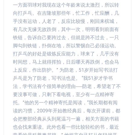
一方面羽球对我现在这个年龄来说太激烈，所以转
向打乒乓。在吉隆坡那些年，忙工作，忙应酬，几
乎没有运动，人老了，反应比较慢，刚回来槟城，
有几次无缘无故跌倒，其中一次，明明看到前面有
铁链，告诉自己要跨过去，但就是跨不过去，一只
脚勾到铁链，扑倒在地，所以警惕自己必须运动。
打乒乓的好处是锻炼反应能力，球来了，几乎没有
时间想，马上就得挥拍，日后哪天再跌倒，也会马
上反应，作出防护。” 为防老，51岁开始写书法打
乒乓是为了防老，写书法也是。 “我51岁才学书
法，学书法有个很简单的理由──防老，希望老了不
要没事可做，只剩下看电视，至少有一点精神寄
托。”他的另一个精神寄托是阅读，“我长期都有阅
读的习惯，2009年开始教经典后，每次开课前，都
会把整部经典从头到尾温习一遍，相关方面的书籍
也会找来重读。此外也看一些比较轻松的书，最近