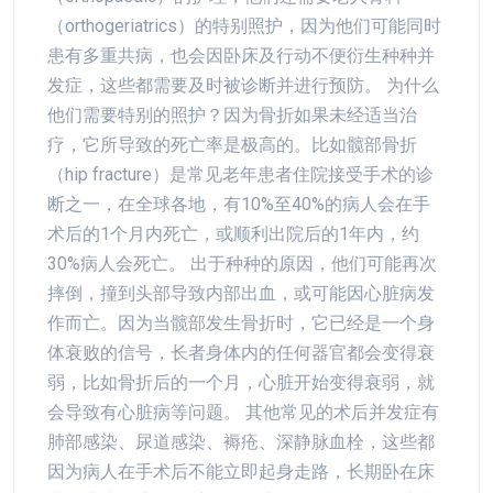
（orthogeriatrics）的特别照护，因为他们可能同时
患有多重共病，也会因卧床及行动不便衍生种种并
发症，这些都需要及时被诊断并进行预防。 为什么
他们需要特别的照护？因为骨折如果未经适当治
疗，它所导致的死亡率是极高的。比如髋部骨折
（hip fracture）是常见老年患者住院接受手术的诊
断之一，在全球各地，有10%至40%的病人会在手
术后的1个月内死亡，或顺利出院后的1年内，约
30%病人会死亡。 出于种种的原因，他们可能再次
摔倒，撞到头部导致内部出血，或可能因心脏病发
作而亡。因为当髋部发生骨折时，它已经是一个身
体衰败的信号，长者身体内的任何器官都会变得衰
弱，比如骨折后的一个月，心脏开始变得衰弱，就
会导致有心脏病等问题。 其他常见的术后并发症有
肺部感染、尿道感染、褥疮、深静脉血栓，这些都
因为病人在手术后不能立即起身走路，长期卧在床