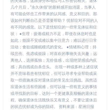
的失落感，这跟身分和地位与工作密切相关。退休
几个月后，“永久休假”的新鲜感开始消退，当事人
有可能会怀念工作带来的认同感、意义和目的。那
该如何判断自己是否需要帮助？ 忧郁症对不同的人
有不同的感觉。以下是忧郁症的一些常见体征和症
状： ●生理：疲倦或精力不足，即使在休息时也是
如此；烦躁不安或难以集中注意力；难以进行日常
活动；食欲或睡眠模式的变化。 ●情绪和心理：持
续悲伤、焦虑或烦躁；对喜欢的事物失去兴趣；远
离他人，选择孤独；无价值感，出现绝望感或内疚
感；具自残或自杀念头。 出现一种或多种上述症状
并不意味着患有忧郁症，但可以寻求专业帮助或采
取一些措施来应对退休后的常见生活挑战。虽然适
应退休生活有些困难，但可以做一些有意义的事情
或寻找新的目标，达到一个更健康及顺畅的退休过
程。确保退休生活既快乐又有意义，不要让退休后
的状态忧郁成为你的阻碍。 资料來源：星洲日报