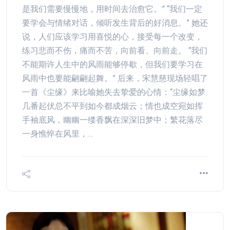
是我们需要慢慢地，用时间去治愈它。” “我们一定
要学会与情绪对话，倾听发生背后的好消息。” 她还
说，人们应该学习用喜悦的心，接受每一个改变，
练习悲而不伤，痛而不苦，向前看、向前走。 “我们
不能期许人生中的风雨能够停歇，但我们要学习在
风雨中也要能翩翩起舞。” 后来，宋慧慈现场轻唱了
一首《尘缘》来比喻她失去挚爱的心情：“尘缘如梦
几番起伏总不平到如今都成烟云；情也成空宛如挥
手袖底风，幽幽一缕香飘在深深旧梦中；繁花落尽
一身憔悴在风里，…