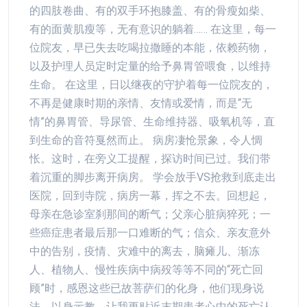
的四肢卷曲、有的双手环抱膝盖、有的骨瘦如柴、
有的面黄肌瘦等，无有意识的躺着…… 在这里，每一
位院友，早已失去吃喝拉撒睡的本能，依赖药物，
以及护理人员定时定量的给予鼻胃管喂食，以维持
生命。 在这里，日以继夜的守护着每一位院友的，
不再是健康时期的亲情、友情或爱情，而是“无
情”的鼻胃管、导尿管、生命维持器、吸氧机等，直
到生命的音符戛然而止。 病房凄怆景象，令人惆
怅。这时，在旁义工提醒，探访时间已过。我们带
着沉重的脚步离开病房。 学会放手VS抢救到底走出
医院，回到寺院，病房一幕，挥之不去。回想起，
母亲在急诊室刹那间的断气；父亲心脏病猝死；一
些癌症患者最后那一口难断的气；信众、亲友意外
中的告别，疫情、灾难中的离去，脑瘫儿、渐冻
人、植物人、慢性疾病中病殁等等不同的“死亡回
顾”时，感恩这些已故菩萨们的化身，他们现身说
法，以身示教，让我更贴近末期患者心中的死亡认