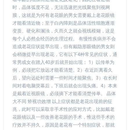
时，晶体弧度不足，无法迅速把光线聚焦到视网
膜，这就是为何有老花眼的男女需要戴上老花眼镜
才能看清近物；至于白内障则是晶体活性细胞逐渐
变质、硬化和溷浊，久而久之就会视线模煳，这是
每个人必然会经历的生理过程。 有慢性疾病并不会
造成老花症状提早出现，但有戴隐形眼镜的男女则
会稍微提早出现老花，它有以下4种常见的症状，通
常男或女在踏入40岁后就开始出现： 1）以传单为
例，必须把它放远才能看清楚。2）在近距离看久
后，望向远处时需要一些时间才能聚焦。3）在长时
间对着电脑荧幕后，下班后就会出现头痛。4）本来
是戴着近视眼镜，必须摘下才能看清楚传单。 晶体
大不同 矫视功效增 以上症状都是老花出现前的征
兆，此时可以采取非手术性的应对方式，比如戴老
花眼镜以及一些改善老花眼的手术，惟这些手术的
疗效并不持久，原因是老花有一个特别症状，那就