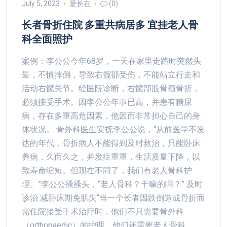
July 5, 2023
爱长在
(0)
长者骨折住院 多重共病居多 宜挂老人骨
科全面照护
案例：李公公今年68岁，一天在家里走路时突然头
晕，不慎摔倒，导致右髋部受伤，不能站立行走和
活动右髋关节。经医院诊断，右髋部股骨颈骨折，
必须接受手术。因李公公年事已高，并患有糖尿
病，存在多重高危因素，他因而非常担心自己的身
体状况。 骨外科医生安抚李公公说，“从前医学不发
达的年代，骨折病人不能得到及时救治，只能卧床
养病，久而久之，并发症重重，生活质量下降，以
致寿命缩短。但现在不同了，我们有老人骨科护
理。”李公公搔搔头，“老人骨科？干嘛的啊？” 及时
诊治 减卧床期免肌失“当一个长者因跌倒造成骨折而
需住院接受手术治疗时，他们不只需要骨外科
（orthopaedic）的护理，他们还需要老人骨科