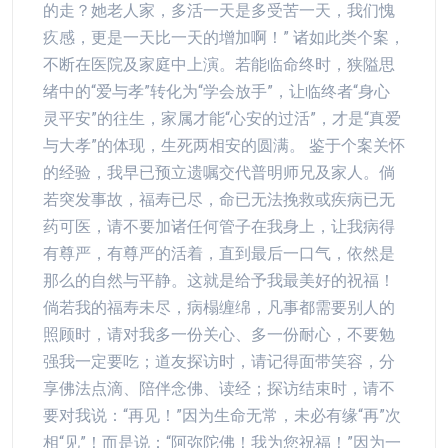
的走？她老人家，多活一天是多受苦一天，我们愧
疚感，更是一天比一天的增加啊！” 诸如此类个案，
不断在医院及家庭中上演。若能临命终时，狭隘思
绪中的“爱与孝”转化为“学会放手”，让临终者“身心
灵平安”的往生，家属才能“心安的过活”，才是“真爱
与大孝”的体现，生死两相安的圆满。 鉴于个案关怀
的经验，我早已预立遗嘱交代普明师兄及家人。倘
若突发事故，福寿已尽，命已无法挽救或疾病已无
药可医，请不要加诸任何管子在我身上，让我病得
有尊严，有尊严的活着，直到最后一口气，依然是
那么的自然与平静。这就是给予我最美好的祝福！
倘若我的福寿未尽，病榻缠绵，凡事都需要别人的
照顾时，请对我多一份关心、多一份耐心，不要勉
强我一定要吃；道友探访时，请记得面带笑容，分
享佛法点滴、陪伴念佛、读经；探访结束时，请不
要对我说：“再见！”因为生命无常，未必有缘“再”次
相“见”！而是说：“阿弥陀佛！我为您祝福！”因为一