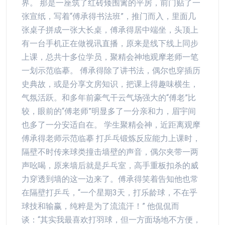
界。 那是一座筑了红砖矮围篱的平房，前门贴了一
张宣纸，写着“傅承得书法班”，推门而入，里面几
张桌子拼成一张大长桌，傅承得居中端坐，头顶上
有一台手机正在做视讯直播，原来是线下线上同步
上课，总共十多位学员，聚精会神地观摩老师一笔
一划示范临摹。 傅承得除了讲书法，偶尔也穿插历
史典故，或是分享文房知识，把课上得趣味横生，
气氛活跃。和多年前豪气干云气场强大的“傅老”比
较，眼前的“傅老师”明显多了一分亲和力，眉宇间
也多了一分安适自在。 学生聚精会神，近距离观摩
傅承得老师示范临摹 打乒乓锻炼反应能力上课时，
隔壁不时传来球类撞击墙壁的声音，偶尔夹带一两
声吆喝，原来墙后就是乒乓室，高手重板扣杀的威
力穿透到墙的这一边来了。傅承得笑着告知他也常
在隔壁打乒乓，“一个星期3天，打乐龄球，不在乎
球技和输赢，纯粹是为了流流汗！” 他侃侃而
谈：“其实我最喜欢打羽球，但一方面场地不方便，