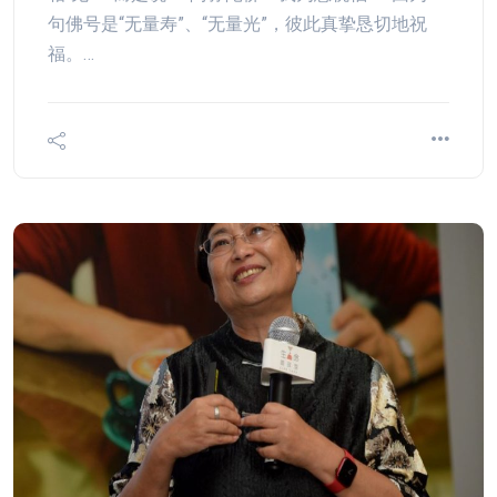
句佛号是“无量寿”、“无量光”，彼此真挚恳切地祝
福。…