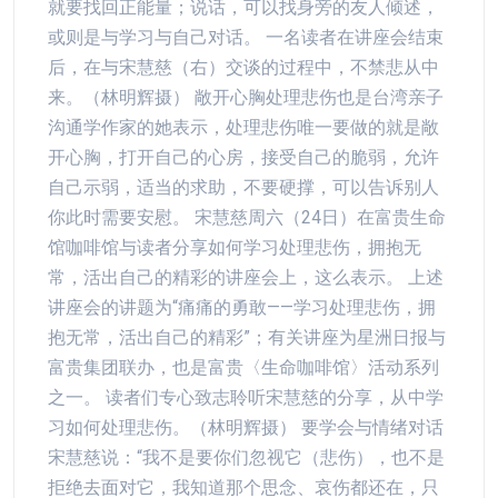
就要找回正能量；说话，可以找身旁的友人倾述，
或则是与学习与自己对话。 一名读者在讲座会结束
后，在与宋慧慈（右）交谈的过程中，不禁悲从中
来。（林明辉摄） 敞开心胸处理悲伤也是台湾亲子
沟通学作家的她表示，处理悲伤唯一要做的就是敞
开心胸，打开自己的心房，接受自己的脆弱，允许
自己示弱，适当的求助，不要硬撑，可以告诉别人
你此时需要安慰。 宋慧慈周六（24日）在富贵生命
馆咖啡馆与读者分享如何学习处理悲伤，拥抱无
常，活出自己的精彩的讲座会上，这么表示。 上述
讲座会的讲题为“痛痛的勇敢——学习处理悲伤，拥
抱无常，活出自己的精彩”；有关讲座为星洲日报与
富贵集团联办，也是富贵〈生命咖啡馆〉活动系列
之一。 读者们专心致志聆听宋慧慈的分享，从中学
习如何处理悲伤。（林明辉摄） 要学会与情绪对话
宋慧慈说：“我不是要你们忽视它（悲伤），也不是
拒绝去面对它，我知道那个思念、哀伤都还在，只