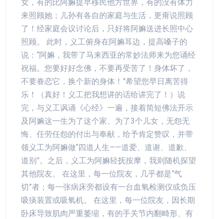
女，有的比阿嫲提早移民他方世界，有的没有体力
来照顾她；儿孙有各自的家庭与生活，更甭说照顾
了！经家庭会议讨论后，只好将阿嫲送进长照中心
照顾。 此时，义工俯身在阿嫲耳边，提高嗓子的
说：“阿嫲，我带了马来西亚的常妙法师来为您诵经
祝福。您要好好念佛，不要再受苦了！身体坏了，
不要眷恋它，换个新的身体！”希望您早日离苦得
乐！（真好！义工把我想讲的话给讲完了！）说
完，与义工讽诵《心经》一遍，接着简短佛法开示
及阿嫲这一生为了这个家、为了3个儿女，无怨无
悔、任劳任怨的付出与奉献，给予肯定赞叹，并带
领义工为阿嫲做“四道人生——道爱、道谢、道歉、
道别”。之后，义工为阿嫲轻抚按摩，我则随机探望
其他院友。 在这里，每一位院友，几乎都是“气
切”者；每一张病床旁都设有一台血氧检测仪或负压
吸痰装置或吸氧机。 在这里，每一位院友，因长期
卧床导致肌肉严重萎缩，有的手关节内翻畸形、有