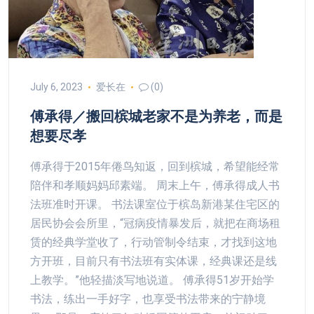
July 6, 2023
爱长在
(0)
傅承得／搬回槟城老家不是为养老，而是
想要尽孝
傅承得于2015年倦鸟知返，回到槟城，希望能经常
陪伴和孝顺妈妈邱素端。 周末上午，傅承得成人书
法班准时开课。 书法课室位于槟岛新港某住宅区的
居民协会会所里，“冠病疫情暴发后，就把在商场租
赁的经典学堂收了，行动管制令结束，才找到这地
方开班，目前只有书法班有实体课，经典课还是线
上教学。”他轻描淡写地说道。 傅承得51岁开始学
书法，练出一手好字，也享受书法带来的宁静境