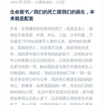
June 29, 2023
心靈加油站
(0)
生命留书／我们的死亡跟我们的诞生，本
来就是配套
作者：苏美珊我曾经面对的死亡，就算是亲人，感
情也不甚亲密。外婆、外公、三叔、大学同窗，乃
至最近7月伊始就撒手人寰的七舅。面对他们的离
去，我固然伤心，但是我不悲痛，我甚至暗自庆
幸，我的童年都只有爸爸妈妈的影子，没有机会与
外公外婆建立起过深的情分，让我在面对他们的离
去更为坦然一些。触动我的是当我于外婆的丧礼上
叫唤我妈，我妈说：“妈妈没有妈妈了咯！”那一刻
我才体会到心碎与心疼，我的伤心都源自我妈妈的
伤心。想像着，如果我跟妈妈一样，失去自己的妈
妈时候的心境。 生活中我不刻意结交朋友，因为我
想如果我认识的人多了，以后我要出席的丧礼也就
多了。另一方面，与我深交的人少，到我自己离开