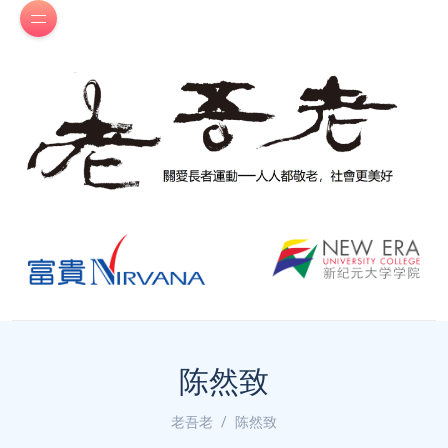
陈然致
老吾老
陈然致