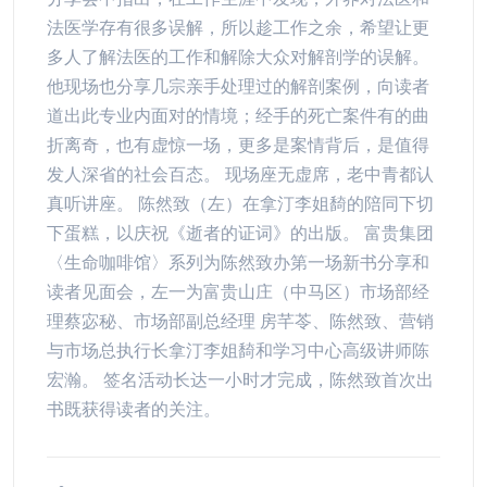
法医学存有很多误解，所以趁工作之余，希望让更
多人了解法医的工作和解除大众对解剖学的误解。
他现场也分享几宗亲手处理过的解剖案例，向读者
道出此专业内面对的情境；经手的死亡案件有的曲
折离奇，也有虚惊一场，更多是案情背后，是值得
发人深省的社会百态。 现场座无虚席，老中青都认
真听讲座。 陈然致（左）在拿汀李姐䭲的陪同下切
下蛋糕，以庆祝《逝者的证词》的出版。 富贵集团
〈生命咖啡馆〉系列为陈然致办第一场新书分享和
读者见面会，左一为富贵山庄（中马区）市场部经
理蔡宓秘、市场部副总经理 房芊苓、陈然致、营销
与市场总执行长拿汀李姐䭲和学习中心高级讲师陈
宏瀚。 签名活动长达一小时才完成，陈然致首次出
书既获得读者的关注。