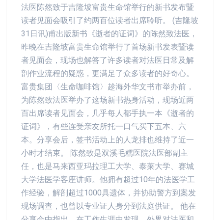
法医陈然致于吉隆坡富贵生命馆举行的新书发布暨
读者见面会吸引了约两百位读者出席聆听。 (吉隆坡
31日讯)甫出版新书《逝者的证词》的陈然致法医，
昨晚在吉隆坡富贵生命馆举行了首场新书发表暨读
者见面会，现场也解答了许多读者对法医日常及解
剖作业流程的疑惑，更满足了众多读者的好奇心。
富贵集团〈生命咖啡馆〉趁海外华文书市举办前，
为陈然致法医举办了这场新书热身活动，现场近两
百出席读者见面会，几乎每人都手执一本《逝者的
证词》，有些连受亲友所托一口气买下五本、六
本。分享会后，签书活动上的人龙排也维持了近一
小时才结束。 陈然致是双溪毛糯医院法医部副主
任，也是马来西亚玛拉理工大学、泰莱大学、赛城
大学法医学客座讲师。他拥有超过10年的法医学工
作经验，解剖超过1000具遗体，并协助警方到案发
现场调查，也曾以专业证人身分到法庭供证。 他在
分享会中指出，在工作生涯中发现，外界对法医和