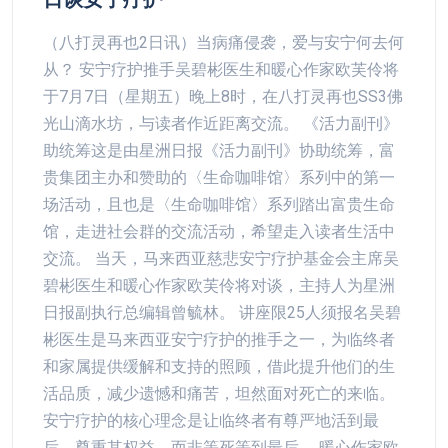
（八打灵再也2日讯）当病痛侵袭，爱与安宁何去何
从？ 安宁疗护推手吴碧彬医生和暖心作家欧芙伶将
于7月7日（星期五）晚上8时，在八打灵再也SS3佛
光山滴水坊，与读者作近距离交流。 《活力副刊》
助统筹这是由星洲日报《活力副刊》协助统筹，富
贵集团主办和赞助的〈生命咖啡馆〉系列中的第一
场活动，且也是〈生命咖啡馆〉系列踏出富贵生命
馆，走进社会群的交流活动，希望走入读者生活中
交流。 当天，马来西亚慈悲安宁疗护基金会主席吴
碧彬医生和暖心作家欧芙伶将对谈，主持人为星洲
日报副执行总编辑曾毓林。 讲座限25人须报名吴碧
彬医生是马来西亚安宁疗护的推手之一，为临终者
和家属提供缓解和支持的照顾，借此提升他们的生
活品质，减少遗憾和痛苦，坦然面对死亡的来临。
安宁疗护的核心理念是让临终者有尊严地活到最
后，尊重其权益，而非等死等到最后。 暖心作家欧