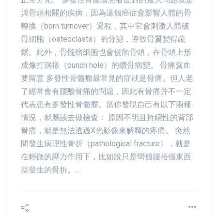
與骨頭相關的疾病，因為這個癌症會影響人體的骨
轉換（born turnover）過程，其中它會刺激人體破
骨細胞（osteoclasts）的分泌，導致骨質變得疏
鬆。此外，骨髓瘤細胞也會侵蝕骨頭，在骨頭上形
成像打洞樣（punch hole）的鑽骨病變。 骨痛貧血
要留意 多發性骨髓瘤最常見的症狀是骨痛。但人老
了經常會有腰酸骨痛的問題，因此有骨痛并不一定
代表患有多發性骨髓瘤。當你發現自己有以下兩種
情況，就應該去做檢查： 原因不明且持續性的背部
骨痛，就是無法透過X光影像來解釋的疼痛。 突然
間發生病理性骨折（pathological fracture），就是
在輕微的壓力作用下，比如說只是彎個腰拾個東西
就發生的骨折。…