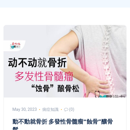
May 30, 2023
病症知識
(0)
動不動就骨折 多發性骨髓瘤“蝕骨”釀骨
鬆