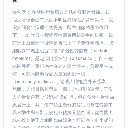
醫句話： 多發性骨髓瘤最常見的症狀是骨痛。若一
個人發現自己有原因不明且持續性的背部骨痛，或
突然間發生病理性的骨折，即在輕微的壓力作用
下，比如說只是彎個腰拾個東西就發生的骨折，就
該馬上就醫進行檢查是否患上了多發性骨髓瘤。 漿
細胞異常增生佔據骨髓 “多發性骨髓瘤（multiple
myeloma）是起源自漿細胞（plasma cell）的一種
惡性腫瘤。漿細胞存在於人體骨髓中，負責產生抗
體，可以不斷地分泌大量的免疫球蛋白
（immunoglobulins），協助人體抵抗外來感染。
然而，人體骨髓其實是一個非常擁擠的環境，正常
人的骨髓含有少於5%的漿細胞，但在多發性骨髓瘤
患者身上，其骨髓中發生癌變的漿細胞會在骨髓中
異常增生和積聚，侵犯並佔據骨髓空間，從而擠出
或乾擾其他正常細胞如白細胞丶紅細胞丶血小板的
正常分化。 多發性骨髓瘤患者面對的最大問題就是